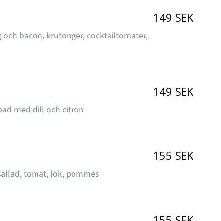
149 SEK
g och bacon, krutonger, cocktailtomater,
149 SEK
ad med dill och citron
155 SEK
 sallad, tomat, lök, pommes
155 SEK