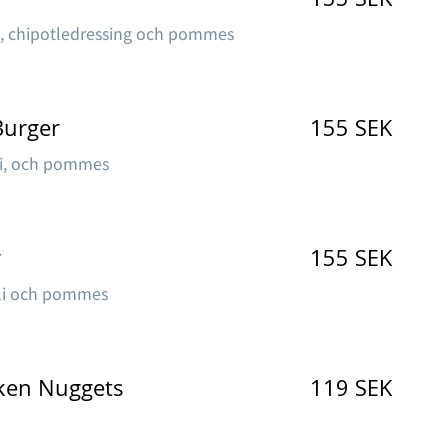
s, chipotledressing och pommes
155 SEK
Burger
oli, och pommes
155 SEK
r
ioli och pommes
119 SEK
y: Chicken Nuggets