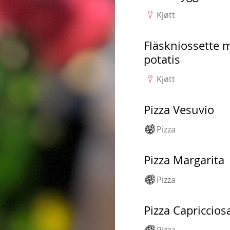
Kjøtt
Fläskniossette 
potatis
Kjøtt
Pizza Vesuvio
Pizza
Pizza Margarita
Pizza
Pizza Capriccios
Pizza